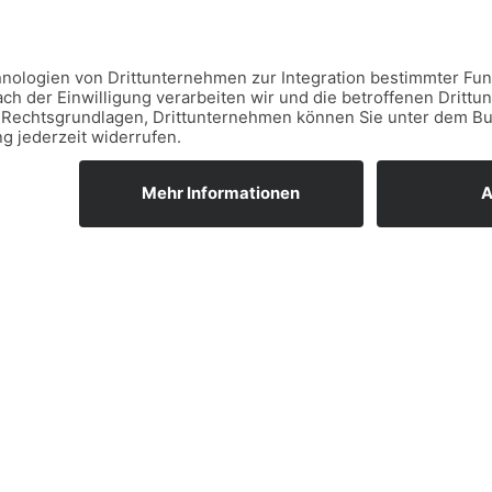
unden und wird daher als Hörschnecke
sinneszellen die Schallschwingungen in
 den Hörnerv zum Gehirn geleitet, dass z.B
en und herausfiltern kann. Im Innenohr
organ, welches für die Orientierung im
Nehmen Sie mit 
Wir freuen uns über Ihre Anfrage.
Name