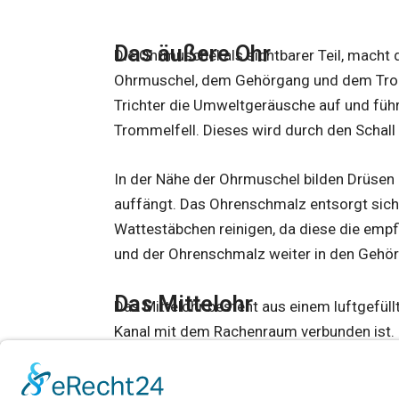
Das äußere Ohr
Die Ohrmuschel als sichtbarer Teil, macht
Ohrmuschel, dem Gehörgang und dem Trom
Trichter die Umweltgeräusche auf und füh
Trommelfell. Dieses wird durch den Schall
In der Nähe der Ohrmuschel bilden Drüse
auffängt. Das Ohrenschmalz entsorgt sich 
Wattestäbchen reinigen, da diese die emp
und der Ohrenschmalz weiter in den Gehö
Das Mittelohr
Das Mittelohr besteht aus einem luftgefüll
Kanal mit dem Rachenraum verbunden ist. D
damit das Trommelfell frei schwingen kan
Gehörknöchelchenkette (Hammer, Amboß, S